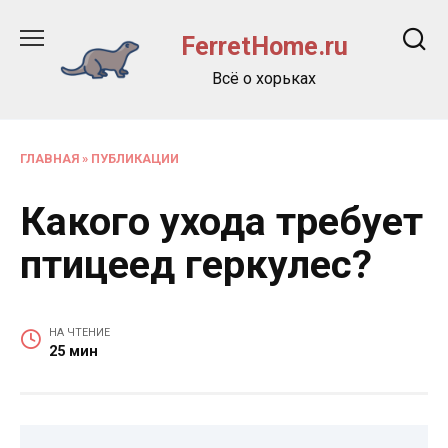
Перейти
к
FerretHome.ru
содержанию
Всё о хорьках
ГЛАВНАЯ
»
ПУБЛИКАЦИИ
Какого ухода требует
птицеед геркулес?
НА ЧТЕНИЕ
25 мин