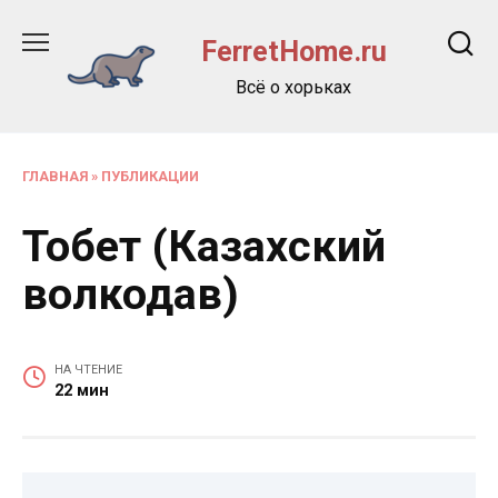
Перейти
к
FerretHome.ru
содержанию
Всё о хорьках
ГЛАВНАЯ
»
ПУБЛИКАЦИИ
Тобет (Казахский
волкодав)
НА ЧТЕНИЕ
22 мин